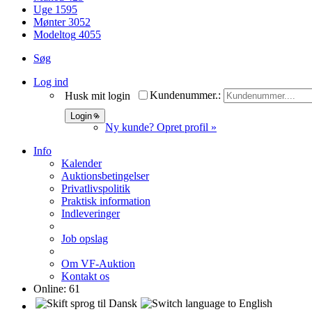
Uge
1595
Mønter
3052
Modeltog
4055
Søg
Log ind
Kundenummer.:
Husk mit login
Ny kunde? Opret profil »
Info
Kalender
Auktionsbetingelser
Privatlivspolitik
Praktisk information
Indleveringer
Job opslag
Om VF-Auktion
Kontakt os
Online:
61