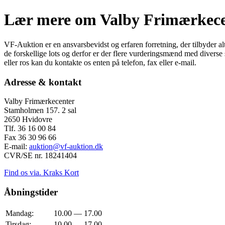
Lær mere om Valby Frimærkece
VF-Auktion er en ansvarsbevidst og erfaren forretning, der tilbyder alt
de forskellige lots og derfor er der flere vurderingsmænd med diverse s
eller ros kan du kontakte os enten på telefon, fax eller e-mail.
Adresse & kontakt
Valby Frimærkecenter
Stamholmen 157. 2 sal
2650 Hvidovre
Tlf. 36 16 00 84
Fax 36 30 96 66
E-mail:
auktion@vf-auktion.dk
CVR/SE nr. 18241404
Find os via. Kraks Kort
Åbningstider
Mandag:
10.00 — 17.00
Tirsdag:
10.00 — 17.00